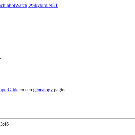
chipholWatch
↗Skybird.NET
.
uperGlide
en een
genealogy
pagina.
13:46